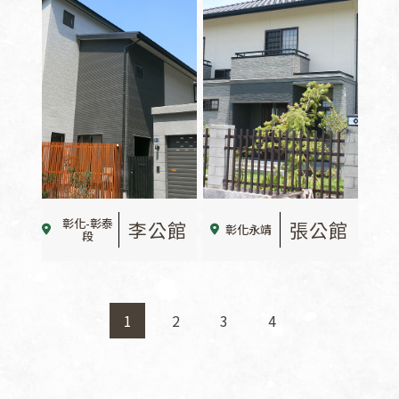
彰化-彰泰
李公館
張公館
彰化永靖
段
1
2
3
4