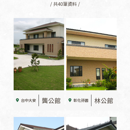
/ 共40筆資料 /
龔公館
林公館
台中大安
彰化芬園