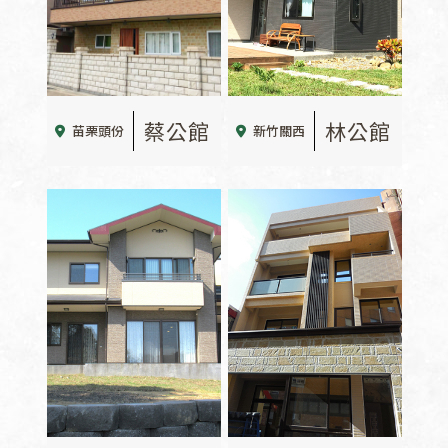
蔡公館
林公館
苗栗頭份
新竹關西