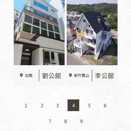
劉公館
李公館
台南
新竹寶山
1
2
3
4
5
6
7
8
9