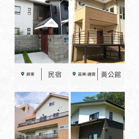
民宿
黃公館
屏東
苗栗-通霄